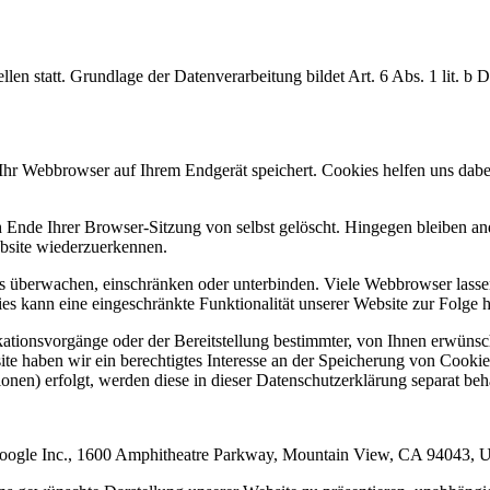
en statt. Grundlage der Datenverarbeitung bildet Art. 6 Abs. 1 lit. b
hr Webbrowser auf Ihrem Endgerät speichert. Cookies helfen uns dabei,
nde Ihrer Browser-Sitzung von selbst gelöscht. Hingegen bleiben ande
ebsite wiederzuerkennen.
berwachen, einschränken oder unterbinden. Viele Webbrowser lassen 
s kann eine eingeschränkte Funktionalität unserer Website zur Folge 
ionsvorgänge oder der Bereitstellung bestimmter, von Ihnen erwünsch
te haben wir ein berechtigtes Interesse an der Speicherung von Cookies
onen) erfolgt, werden diese in dieser Datenschutzerklärung separat beh
 Google Inc., 1600 Amphitheatre Parkway, Mountain View, CA 94043, 