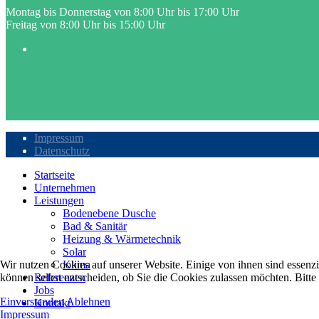
Montag bis Donnerstag von 8:00 Uhr bis 17:00 Uhr
Freitag von 8:00 Uhr bis 15:00 Uhr
Impressum
Datenschutz
Startseite
Unternehmen
Leistungen
Bodenebene Dusche
Bad & Sanitär
Heizung & Wärmetechnik
Solar
Klima
Wir nutzen Cookies auf unserer Website. Einige von ihnen sind essenzi
Referenzen
können selbst entscheiden, ob Sie die Cookies zulassen möchten. Bitte
Jobs
Einverstanden
Ablehnen
Kontakt
Impressum