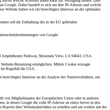
g davon welche Schriften Ihnen lokal zur Verfügung stehen. Dies
an Google. Dabei handelt es sich um Ihre IP-Adresse und welche
er Website haben wir ein berechtigtes Interesse an der optimalen
mmen soll die Einhaltung des in der EU geltenden
Datenschutzbestimmungen von Google:
1600 Amphitheatre Parkway, Mountain View, CA 94043, USA.
r Website-Benutzung ermöglichen. Mittels Cookie erzeugte
t im Regelfall die USA.
 berechtigtes Interesse an der Analyse des Nutzerverhaltens, um
alb von Mitgliedstaaten der Europäischen Union oder in anderen
n, in denen Google die volle IP-Adresse an einen Server in den
Reports über Websiteaktivitäten zu erstellen und um weitere mit der