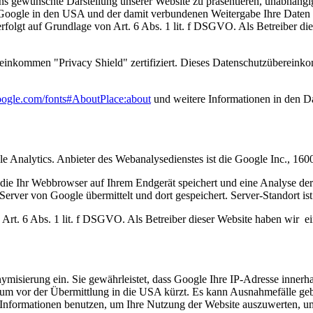
ns gewünschte Darstellung unserer Website zu präsentieren, unabhängi
Google in den USA und der damit verbundenen Weitergabe Ihre Daten 
folgt auf Grundlage von Art. 6 Abs. 1 lit. f DSGVO. Als Betreiber dies
inkommen "Privacy Shield" zertifiziert. Dieses Datenschutzübereinko
oogle.com/fonts#AboutPlace:about
und weitere Informationen in den 
e Analytics. Anbieter des Webanalysedienstes ist die Google Inc., 
 die Ihr Webbrowser auf Ihrem Endgerät speichert und eine Analyse de
erver von Google übermittelt und dort gespeichert. Server-Standort is
rt. 6 Abs. 1 lit. f DSGVO. Als Betreiber dieser Website haben wir ein
misierung ein. Sie gewährleistet, dass Google Ihre IP-Adresse innerh
m vor der Übermittlung in die USA kürzt. Es kann Ausnahmefälle gebe
Informationen benutzen, um Ihre Nutzung der Website auszuwerten, um 