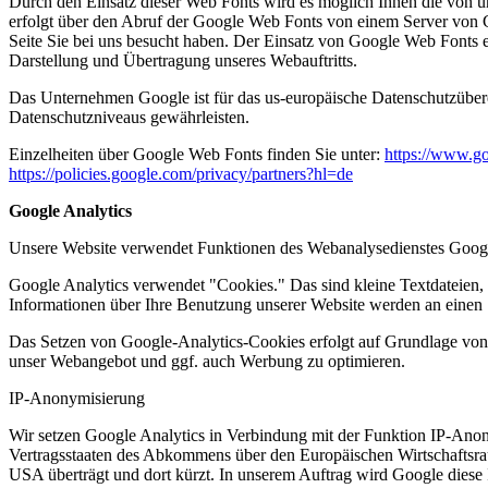
Durch den Einsatz dieser Web Fonts wird es möglich Ihnen die von u
erfolgt über den Abruf der Google Web Fonts von einem Server von 
Seite Sie bei uns besucht haben. Der Einsatz von Google Web Fonts er
Darstellung und Übertragung unseres Webauftritts.
Das Unternehmen Google ist für das us-europäische Datenschutzübere
Datenschutzniveaus gewährleisten.
Einzelheiten über Google Web Fonts finden Sie unter:
https://www.g
https://policies.google.com/privacy/partners?hl=de
Google Analytics
Unsere Website verwendet Funktionen des Webanalysedienstes Googl
Google Analytics verwendet "Cookies." Das sind kleine Textdateien,
Informationen über Ihre Benutzung unserer Website werden an einen S
Das Setzen von Google-Analytics-Cookies erfolgt auf Grundlage von A
unser Webangebot und ggf. auch Werbung zu optimieren.
IP-Anonymisierung
Wir setzen Google Analytics in Verbindung mit der Funktion IP-Anony
Vertragsstaaten des Abkommens über den Europäischen Wirtschaftsrau
USA überträgt und dort kürzt. In unserem Auftrag wird Google diese 